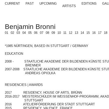
CURRENT
PAST
UPCOMING
EDITIONS
GAL
ARTISTS
Benjamin Bronni
01
02
03
04
05
06
07
08
09
10
11
12
13
14
15
16
17
18
*1985 NÜRTINGEN, BASED IN STUTTGART / GERMANY
LEERZEILE
EDUCATION
LEERZEIL
2008 - STAATLICHE AKADEMIE DER BILDENDEN KÜNSTE STUTT
BRENNER
2007-2008 STAATLICHE AKADEMIE DER BILDENDEN KÜNSTE STU
ANDREAS OPIOLKA
LEERZEIL
LEERZEIL
RESIDENCIES | AWARDS
LEERZEILE
2017 RESIDENCY, HOUSE OF ARTS, BRÜNN
2016-2017 MEISTERSCHÜLER IM WEISSENHOF-PROGRAMM, AKAD
STUTTGART
2016 ATELIERFÖRDERUNG DER STADT STUTTGART
2015 RESIDENCY, VALENCE, FRANCE