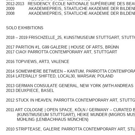
2012-2013 RESIDENCY, ÉCOLE NATIONALE SUPÉRIEURE DES BEA
2009 AKADEMIEPREIS, STAATLICHE AKADEMIE DER BILDEN
2008 AKADEMIEPREIS, STAATLICHE AKADEMIE DER BILDEN
LEERZEILE
LEERZEIL
SOLO EXHIBITIONS
LEERZEIL
2018 – 2019 FRISCHZELLE_25, KUNSTMUSEUM STUTTGART, STUT
2017 PARITION #1, G99 GALERIE | HOUSE OF ARTS, BRÜNN
2017 CIAO! PARROTTA CONTEMPORARY ART, STUTTGART
2016 TOPVIEWS, ART3, VALENCE
2014
SOMEWHERE BETWEEN – KANTUM,
PARROTTA CONTEMPORA
2014 LATERALLY SHIFTED, LOCAL30, WARSAW, POLAND
2013 GERMAN CONSULATE GENERAL, NEW YORK (WITH ANDREAS
2013 DEUXPIECE, BASEL
2012 STUCK IN HEAVEN, PARROTTA CONTEMPORARY ART, STUTT
2011 ART COLOGNE | OPEN SPACE, KÖLN / GERMANY – CURATED 
(KUNSTMUSEUM STUTTGART), HEIKE MUNDER (MIGROS MUSE
MÜHLING (LENBACHHAUS MÜNCHEN)
2010 STRIPTEASE, GALERIE PARROTTA CONTEMPORARY ART, ST