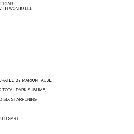
UTTGART
 WITH WONHO LEE
URATED BY MARION TAUBE
TS TOTAL DARK SUBLIME,
ND SIX SHARPENING
TUTTGART