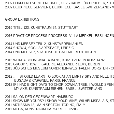
2009 FORM UND SEINE FREUNDE, GEZ - RAUM FÜR URHEBER, ST
2009 DEUXPIECE SERVIERT, DEUXPIECE, BASEL/SWITZERLAND -
LEERZEIL
LEERZEIL
GROUP EXHIBITIONS
2019 TITEL 123, KUNSTRAUM 34, STUTTGART
2016 PRACTICE PROCESS PROGRESS. VILLA MERKEL, ESSLINGEN
2014 UND MEESE? TEIL 2, KUNSTVEREIN AHLEN
2014 SHOW 4, SOGLIA ARTSPACE, LEIPZIG
2014 UND MEESE?, STÄDTISCHE GALERIE REUTLINGEN
2013 WHAT A BOOM WHAT A BANG, KUNSTVEREIN KONSTANZ
2013 GROUP SHOW II, GALERIE ALEXANDER LEVY, BERLIN
2013 JÜDISCHES MUSEUM NORDRHEIN-WESTFALEN, DORSTEN - C
2012 … I SHOULD LEARN TO LOOK AT AN EMPTY SKY AND FEEL I
BUGADA & CARGNEL, PARIS, FRANCE
2012 IF I HAD EIGHT DAYS TO CHOP DOWN A TREE, I WOULD SPE
MY AXE, KUNSTRAUM RIEHEN, BASEL, SWITZERLAND
2011 SALON DER GEGENWART, HAMBURG
2011 SHOW ME YOURS? I SHOW YOUR MINE, WILHELMSPALAIS, S
2011 ARTISSMA 18, MAIN SECTON, TORINO, ITALY
2011 MEGA, KUNSTRAUM HARKORT, LEIPZIG