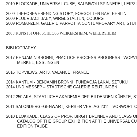
2010 BLOCKADE, UNIVERSAL CUBE, BAUMWOLLSPINNEREI, LEIPZ
2009 THEFOREVERENDING STORY, FORGOTTEN BAR, BERLIN
2009 FEUERBACHBABY, WIRGESTALTEN, COBURG
2009 ROMANZEN, GALERIE PARROTTA CONTEMPORARY ART, STU
2008 KUNSTSTOFF, SCHLOSS WEIKERSHEIM, WEIKERSHEIM
LEERZEIL
LEERZEIL
BIBLIOGRAPHY
LEERZEIL
2017 BENJAMIN BRONNI, PRACTICE PROCESS PROGRESS | WOPVI
MERKEL, ESSLINGEN
2016 TOPVIEWS, ART3, VALANCE, FRANCE
2014 KANTUM - BENJAMIN BRONNI, FUNDACJA LAKAL SZTUKU
2014 UND MESSE? – STÄDTISCHE GALERIE REUTLINGEN
2012 250 AKA, STAATLICHE AKADEMIE DER BILDENDEN KÜNSTE, 
2011 SALONDERGEGENWART, KERBER VERLAG 2011 - VORWORT 
2010 BLOKKADE, CLASS OF PROF. BIRGIT BRENNER AND CLASS O
CATALOG OF THE GROUP EXHIBITION AT THE UNIVERSAL CUBE 
EDITION TAUBE