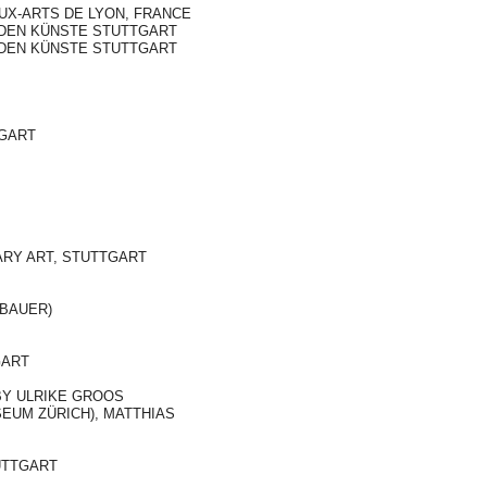
UX-ARTS DE LYON, FRANCE
DEN KÜNSTE STUTTGART
DEN KÜNSTE STUTTGART
TGART
RY ART, STUTTGART
 BAUER)
GART
BY ULRIKE GROOS
UM ZÜRICH), MATTHIAS
UTTGART