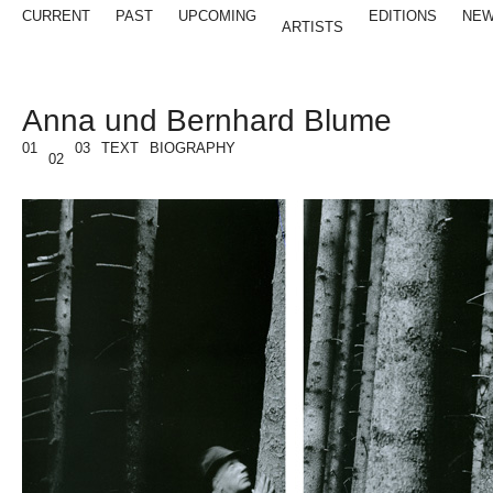
CURRENT
PAST
UPCOMING
EDITIONS
NE
ARTISTS
Anna und Bernhard Blume
01
03
TEXT
BIOGRAPHY
02